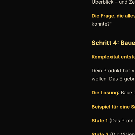
Überblick – und Zei
Die Frage, die all
konnte?"
Schritt 4: Bau
Komplexität entst
Dein Produkt hat ve
wollen. Das Ergebn
Die Lösung
: Baue 
Beispiel für eine 
Stufe 1
(Das Proble
Stufe 2
(Die Vision)