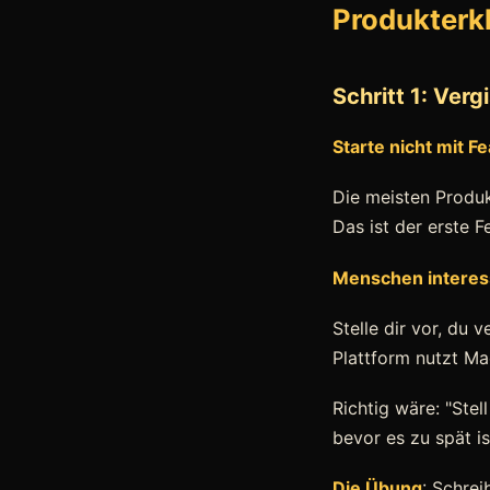
Produkterk
Schritt 1: Verg
Starte nicht mit F
Die meisten Produk
Das ist der erste F
Menschen interess
Stelle dir vor, du 
Plattform nutzt Ma
Richtig wäre: "Ste
bevor es zu spät is
Die Übung
: Schre