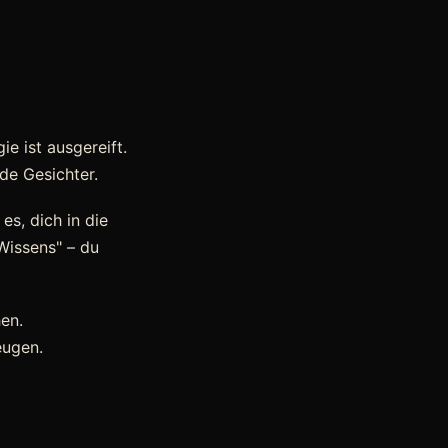
e ist ausgereift.
nde Gesichter.
es, dich in die
Wissens" – du
en.
eugen.