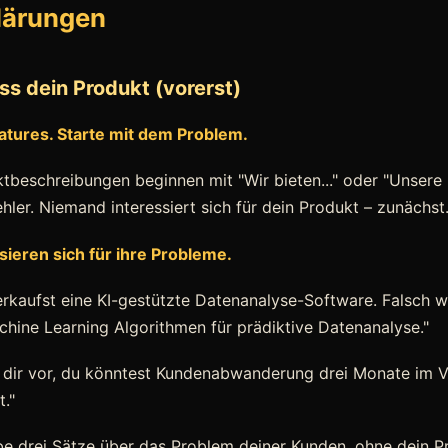
lärungen
iss dein Produkt (vorerst)
eatures. Starte mit dem Problem.
tbeschreibungen beginnen mit "Wir bieten..." oder "Unsere 
ehler. Niemand interessiert sich für dein Produkt – zunächst
ieren sich für ihre Probleme.
verkaufst eine KI-gestützte Datenanalyse-Software. Falsch w
chine Learning Algorithmen für prädiktive Datenanalyse."
ll dir vor, du könntest Kundenabwanderung drei Monate im 
t."
ibe drei Sätze über das Problem deiner Kunden, ohne dein P