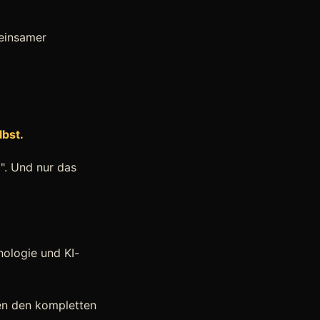
meinsamer
lbst.
". Und nur das
ologie und KI-
ten den kompletten