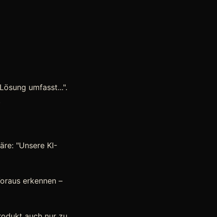
Lösung umfasst...".
.
äre: "Unsere KI-
Voraus erkennen –
rodukt auch nur zu